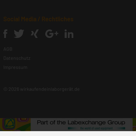
Social Media / Rechtliches
AGB
Datenschutz
Impressum
© 2026
wirkaufendeinlaborgerät.de