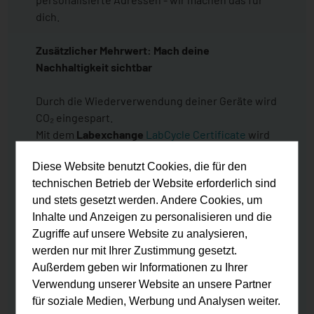
dich.
Zusätzlicher Mehrwert: Mach deine
Nachhaltigkeit sichtbar
Durch die Wiederverwendung deiner Geräte wird
CO₂ eingespart.
Mit dem
Labexchange
LabCycle Certificate
wird
diese Einsparung messbar, dokumentiert
Diese Website benutzt Cookies, die für den
und
jeweils zur Hälfte dem Anbieter und dem
technischen Betrieb der Website erforderlich sind
Käufer zugeordnet
.
und stets gesetzt werden. Andere Cookies, um
Inhalte und Anzeigen zu personalisieren und die
Zugriffe auf unsere Website zu analysieren,
werden nur mit Ihrer Zustimmung gesetzt.
Außerdem geben wir Informationen zu Ihrer
Verwendung unserer Website an unsere Partner
für soziale Medien, Werbung und Analysen weiter.